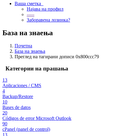
Ваша сметка
Најава на профил
-----
Заборавена лозинка?
База на знаења
Почетна
База на знаења
Преглед на тагирани дописи 0x800ccc79
Категории на прашања
13
Aplicaciones / CMS
4
Backup/Restore
10
Bases de datos
20
Códigos de error Microsoft Outlook
90
cPanel (panel de control)
13