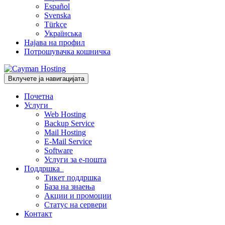
Español
Svenska
Türkçe
Українська
Најава на профил
Потрошувачка кошничка
Вклучете ја навигацијата
Почетна
Услуги
Web Hosting
Backup Service
Mail Hosting
E-Mail Service
Software
Услуги за е-пошта
Поддршка
Тикет поддршка
База на знаења
Акции и промоции
Статус на сервери
Контакт