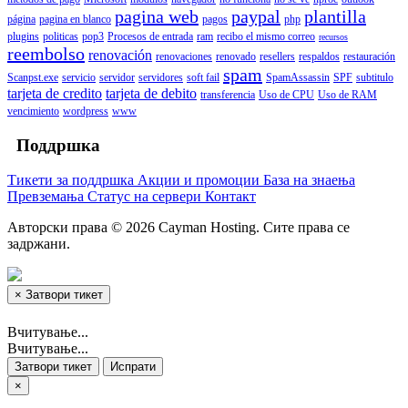
pagina web
paypal
plantilla
página
pagina en blanco
pagos
php
plugins
politicas
pop3
Procesos de entrada
ram
recibo el mismo correo
recursos
reembolso
renovación
renovaciones
renovado
resellers
respaldos
restauración
spam
Scanpst.exe
servicio
servidor
servidores
soft fail
SpamAssassin
SPF
subtitulo
tarjeta de credito
tarjeta de debito
transferencia
Uso de CPU
Uso de RAM
vencimiento
wordpress
www
Поддршка
Тикети за поддршка
Акции и промоции
База на знаења
Превземања
Статус на сервери
Контакт
Авторски права © 2026 Cayman Hosting. Сите права се
задржани.
×
Затвори тикет
Вчитување...
Вчитување...
Затвори тикет
Испрати
×