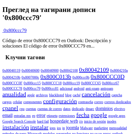
Преглед на тагирани дописи
'0x800ccc79'
0x800ccc79
Código de error 0x800CCC79 en Outlook: Descripción y
soluciones El código de error 0x800CCC79 en...
Клучни тагови
0x80042109
0x80040119
0x80040600
0x80040900
0x80042108
0x8004210a
0x800C013b
0x800CCC0D
0x8004210b
0x8007000c
0x800ccc0b
0x800CCC0F
0x800ccc15
0x800CCC18
0x800ccc19
0x800CCC65
0x800ccc67
0x800CCC78
0x800ccc79
0x800ccc81
adicional
android
anti-spam
antispam
anualidad
cancelación
apple
archivos
blacklisted
blog
caché
captcha
configuración
cargos
celular
componentes
contraseña
correo
correos duplicados
cpanel
dominios
cpu
cuentas
cuentas de correo
datos
dedicado
dmarc
efectivo
fecha
google
email
error
entradas mx
ep
etiqueta
extensiones
google apps
hospedaje web
Google Search Console
hard fail
i/o
inicio de sesión
inodes
instalación
instalar
joomla
iops
ios
ip
Malware
marketing
mensualidad
métodos de pago
Microsoft
modulos
navegador
no funciona
no se ve
nproc
outlook