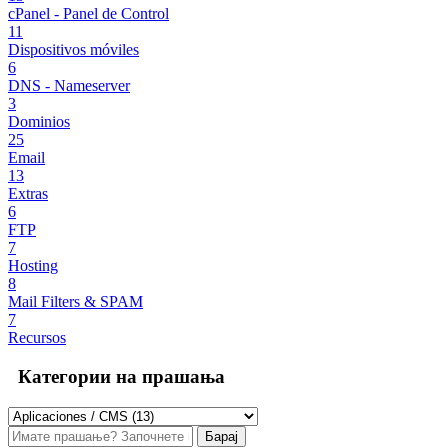
cPanel - Panel de Control
11
Dispositivos móviles
6
DNS - Nameserver
3
Dominios
25
Email
13
Extras
6
FTP
7
Hosting
8
Mail Filters & SPAM
7
Recursos
Категории на прашања