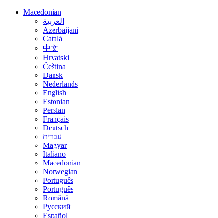
Macedonian
العربية
Azerbaijani
Català
中文
Hrvatski
Čeština
Dansk
Nederlands
English
Estonian
Persian
Français
Deutsch
עברית
Magyar
Italiano
Macedonian
Norwegian
Português
Português
Română
Русский
Español