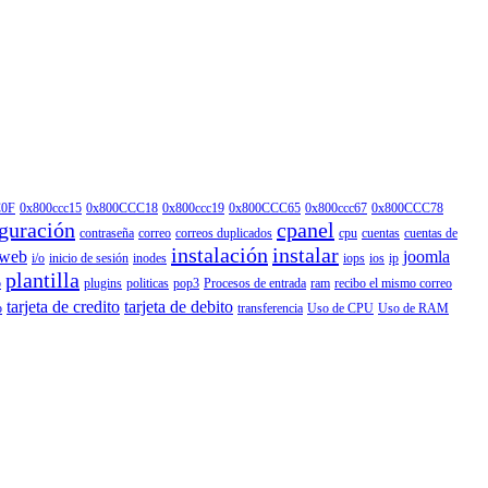
C0F
0x800ccc15
0x800CCC18
0x800ccc19
0x800CCC65
0x800ccc67
0x800CCC78
guración
cpanel
contraseña
correo
correos duplicados
cpu
cuentas
cuentas de
instalación
instalar
 web
joomla
i/o
inicio de sesión
inodes
iops
ios
ip
plantilla
p
plugins
politicas
pop3
Procesos de entrada
ram
recibo el mismo correo
tarjeta de credito
tarjeta de debito
o
transferencia
Uso de CPU
Uso de RAM