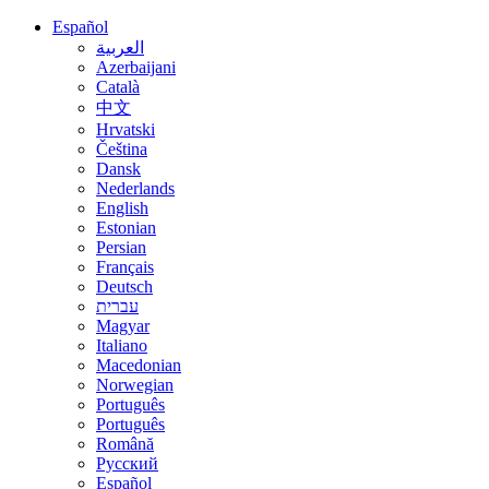
Español
العربية
Azerbaijani
Català
中文
Hrvatski
Čeština
Dansk
Nederlands
English
Estonian
Persian
Français
Deutsch
עברית
Magyar
Italiano
Macedonian
Norwegian
Português
Português
Română
Русский
Español