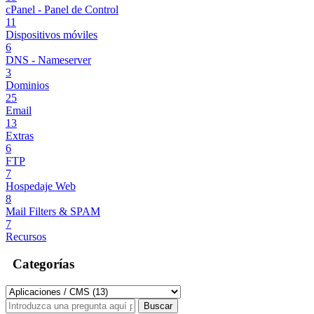
cPanel - Panel de Control
11
Dispositivos móviles
6
DNS - Nameserver
3
Dominios
25
Email
13
Extras
6
FTP
7
Hospedaje Web
8
Mail Filters & SPAM
7
Recursos
Categorías