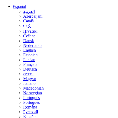
Español
العربية
Azerbaijani
Català
中文
Hrvatski
Čeština
Dansk
Nederlands
English
Estonian
Persian
Français
Deutsch
עברית
Magyar
Italiano
Macedonian
Norwegian
Português
Português
Română
Русский
Español