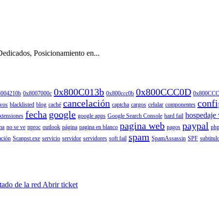
Dedicados, Posicionamiento en...
0x800C013b
0x800CCC0D
8004210b
0x8007000c
0x800ccc0b
0x800CC
cancelación
confi
ivos
blacklisted
blog
caché
captcha
cargos
celular
componentes
fecha
google
hospedaje
xtensiones
google apps
Google Search Console
hard fail
pagina web
paypal
na
no se ve
nproc
outlook
página
pagina en blanco
pagos
ph
spam
ación
Scanpst.exe
servicio
servidor
servidores
soft fail
SpamAssassin
SPF
subtitul
tado de la red
Abrir ticket