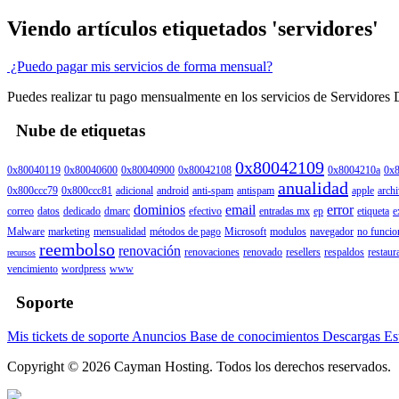
Viendo artículos etiquetados 'servidores'
¿Puedo pagar mis servicios de forma mensual?
Puedes realizar tu pago mensualmente en los servicios de Servidores 
Nube de etiquetas
0x80042109
0x80040119
0x80040600
0x80040900
0x80042108
0x8004210a
0x
anualidad
0x800ccc79
0x800ccc81
adicional
android
anti-spam
antispam
apple
arch
dominios
email
error
correo
datos
dedicado
dmarc
efectivo
entradas mx
ep
etiqueta
e
Malware
marketing
mensualidad
métodos de pago
Microsoft
modulos
navegador
no funcio
reembolso
renovación
renovaciones
renovado
resellers
respaldos
restaur
recursos
vencimiento
wordpress
www
Soporte
Mis tickets de soporte
Anuncios
Base de conocimientos
Descargas
Es
Copyright © 2026 Cayman Hosting. Todos los derechos reservados.