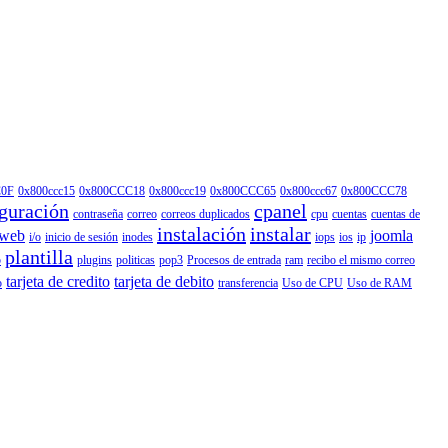
C0F
0x800ccc15
0x800CCC18
0x800ccc19
0x800CCC65
0x800ccc67
0x800CCC78
guración
cpanel
contraseña
correo
correos duplicados
cpu
cuentas
cuentas de
instalación
instalar
 web
joomla
i/o
inicio de sesión
inodes
iops
ios
ip
plantilla
p
plugins
politicas
pop3
Procesos de entrada
ram
recibo el mismo correo
tarjeta de credito
tarjeta de debito
o
transferencia
Uso de CPU
Uso de RAM