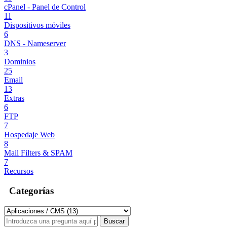
cPanel - Panel de Control
11
Dispositivos móviles
6
DNS - Nameserver
3
Dominios
25
Email
13
Extras
6
FTP
7
Hospedaje Web
8
Mail Filters & SPAM
7
Recursos
Categorías