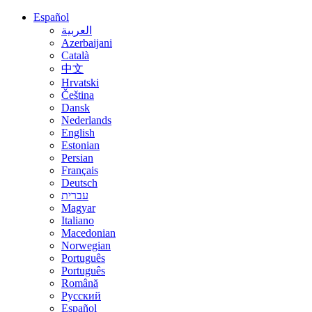
Español
العربية
Azerbaijani
Català
中文
Hrvatski
Čeština
Dansk
Nederlands
English
Estonian
Persian
Français
Deutsch
עברית
Magyar
Italiano
Macedonian
Norwegian
Português
Português
Română
Русский
Español