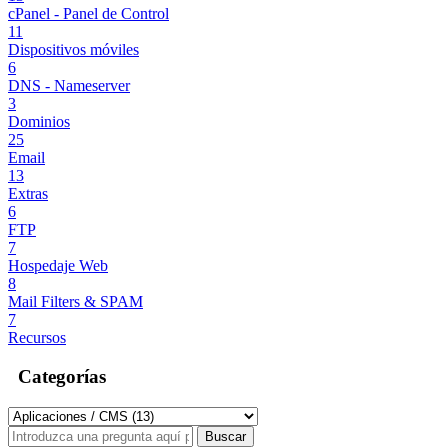
cPanel - Panel de Control
11
Dispositivos móviles
6
DNS - Nameserver
3
Dominios
25
Email
13
Extras
6
FTP
7
Hospedaje Web
8
Mail Filters & SPAM
7
Recursos
Categorías