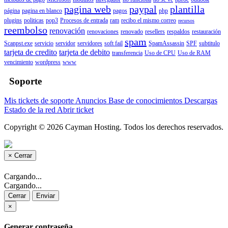
pagina web
paypal
plantilla
página
pagina en blanco
pagos
php
plugins
politicas
pop3
Procesos de entrada
ram
recibo el mismo correo
recursos
reembolso
renovación
renovaciones
renovado
resellers
respaldos
restauración
spam
Scanpst.exe
servicio
servidor
servidores
soft fail
SpamAssassin
SPF
subtitulo
tarjeta de credito
tarjeta de debito
transferencia
Uso de CPU
Uso de RAM
vencimiento
wordpress
www
Soporte
Mis tickets de soporte
Anuncios
Base de conocimientos
Descargas
Estado de la red
Abrir ticket
Copyright © 2026 Cayman Hosting. Todos los derechos reservados.
×
Cerrar
Cargando...
Cargando...
Cerrar
Enviar
×
Generar contraseña