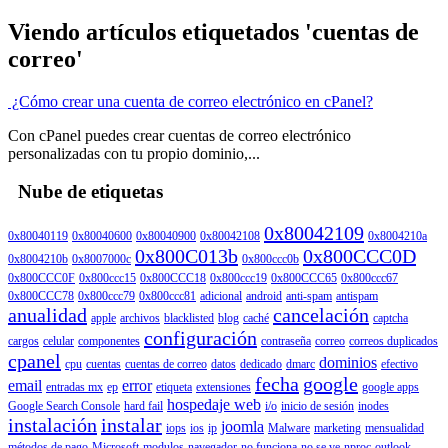
Viendo artículos etiquetados 'cuentas de
correo'
¿Cómo crear una cuenta de correo electrónico en cPanel?
Con cPanel puedes crear cuentas de correo electrónico
personalizadas con tu propio dominio,...
Nube de etiquetas
0x80042109
0x80040119
0x80040600
0x80040900
0x80042108
0x8004210a
0x800C013b
0x800CCC0D
0x8004210b
0x8007000c
0x800ccc0b
0x800CCC0F
0x800ccc15
0x800CCC18
0x800ccc19
0x800CCC65
0x800ccc67
0x800CCC78
0x800ccc79
0x800ccc81
adicional
android
anti-spam
antispam
anualidad
cancelación
apple
archivos
blacklisted
blog
caché
captcha
configuración
cargos
celular
componentes
contraseña
correo
correos duplicados
cpanel
dominios
cpu
cuentas
cuentas de correo
datos
dedicado
dmarc
efectivo
fecha
google
email
error
entradas mx
ep
etiqueta
extensiones
google apps
hospedaje web
Google Search Console
hard fail
i/o
inicio de sesión
inodes
instalación
instalar
joomla
iops
ios
ip
Malware
marketing
mensualidad
métodos de pago
Microsoft
modulos
navegador
no funciona
no se ve
nproc
outlook