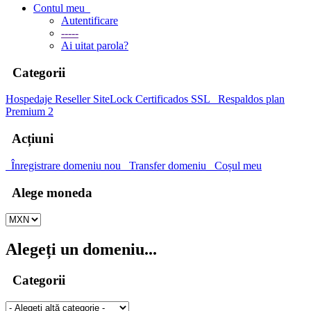
Contul meu
Autentificare
-----
Ai uitat parola?
Categorii
Hospedaje
Reseller
SiteLock
Certificados SSL
Respaldos plan
Premium 2
Acțiuni
Înregistrare domeniu nou
Transfer domeniu
Coșul meu
Alege moneda
Alegeți un domeniu...
Categorii