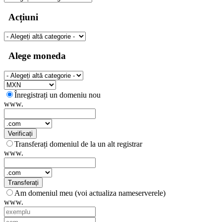
Acțiuni
Alege moneda
Înregistrați un domeniu nou
www.
Verificați
Transferați domeniul de la un alt registrar
www.
Transferați
Am domeniul meu (voi actualiza nameserverele)
www.