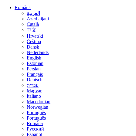
Română
العربية
Azerbaijani
Català
中文
Hrvatski
Čeština
Dansk
Nederlands
English
Estonian
Persian
Français
Deutsch
עברית
Magyar
Italiano
Macedonian
Norwegian
Português
Português
Română
Русский
Español