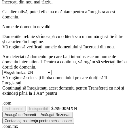
încercați din nou mai târziu.
Ca alternativă, puteți efectua o căutare pentru a înregistra acest
domeniu.
Nume de domeniu nevalid.
Domeniile trebuie să înceapă cu o literă sau un număr
și să fie între
și
caractere în lungime.
Vă rugăm să verificați numele domeniului și încercați din nou.
Am detectat că domeniul pe care l-ați introdus este un nume de
domeniu internațional. Pentru a continua, vă rugăm să selectați limba
dorită de domeniu.
Vă rugăm să selectați limba domeniului pe care doriți să îl
înregistrați.
Continuați să înregistratți acest domeniu pentru
Transferați cu noi și
extindeți până la 1 An* pentru
.com
$299.00MXN
Indisponibil
Indisponibil
Adaugă
se încarcă...
Adăugat
Rezervat
Contactați asistența pentru achiziționare
.com.mx