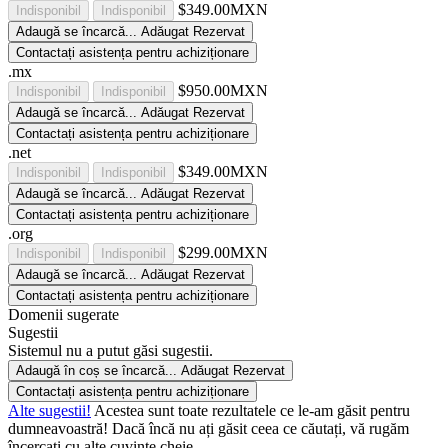
$349.00MXN
Indisponibil
Indisponibil
Adaugă
se încarcă...
Adăugat
Rezervat
Contactați asistența pentru achiziționare
.mx
$950.00MXN
Indisponibil
Indisponibil
Adaugă
se încarcă...
Adăugat
Rezervat
Contactați asistența pentru achiziționare
.net
$349.00MXN
Indisponibil
Indisponibil
Adaugă
se încarcă...
Adăugat
Rezervat
Contactați asistența pentru achiziționare
.org
$299.00MXN
Indisponibil
Indisponibil
Adaugă
se încarcă...
Adăugat
Rezervat
Contactați asistența pentru achiziționare
Domenii sugerate
Sugestii
Sistemul nu a putut găsi sugestii.
Adaugă în coș
se încarcă...
Adăugat
Rezervat
Contactați asistența pentru achiziționare
Alte sugestii!
Acestea sunt toate rezultatele ce le-am găsit pentru
dumneavoastră! Dacă încă nu ați găsit ceea ce căutați, vă rugăm
încercați cu alte cuvinte cheie.