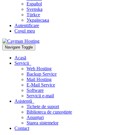
Español
Svenska
Türkçe
Українська
Autentificare
Coșul meu
Navigare Toggle
Acasă
Servicii
Web Hosting
Backup Service
Mail Hosting
E-Mail Service
Software
Servicii e-mail
Asistență
Tichete de suport
Biblioteca de cunoștințe
Anunțuri
Starea sistemelor
Contact