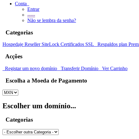
Conta
Entrar
-----
Não se lembra da senha?
Categorias
Hospedaje
Reseller
SiteLock
Certificados SSL
Respaldos plan Prem
Acções
Registar um novo domínio
Transferir Domínio
Ver Carrinho
Escolha a Moeda de Pagamento
Escolher um domínio...
Categorias