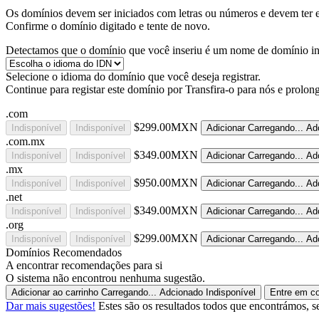
Os domínios devem ser iniciados com letras ou números
e devem ter 
Confirme o domínio digitado e tente de novo.
Detectamos que o domínio que você inseriu é um nome de domínio inte
Selecione o idioma do domínio que você deseja registrar.
Continue para registar este domínio por
Transfira-o para nós e prolon
.com
$299.00MXN
Indisponível
Indisponível
Adicionar
Carregando...
Ad
.com.mx
$349.00MXN
Indisponível
Indisponível
Adicionar
Carregando...
Ad
.mx
$950.00MXN
Indisponível
Indisponível
Adicionar
Carregando...
Ad
.net
$349.00MXN
Indisponível
Indisponível
Adicionar
Carregando...
Ad
.org
$299.00MXN
Indisponível
Indisponível
Adicionar
Carregando...
Ad
Domínios Recomendados
A encontrar recomendações para si
O sistema não encontrou nenhuma sugestão.
Adicionar ao carrinho
Carregando...
Adcionado
Indisponível
Entre em co
Dar mais sugestões!
Estes são os resultados todos que encontrámos, se