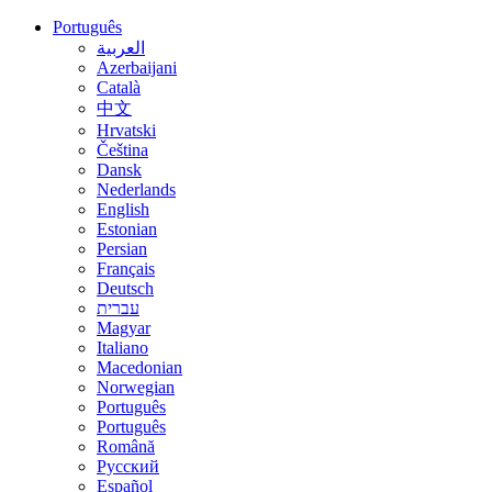
Português
العربية
Azerbaijani
Català
中文
Hrvatski
Čeština
Dansk
Nederlands
English
Estonian
Persian
Français
Deutsch
עברית
Magyar
Italiano
Macedonian
Norwegian
Português
Português
Română
Русский
Español