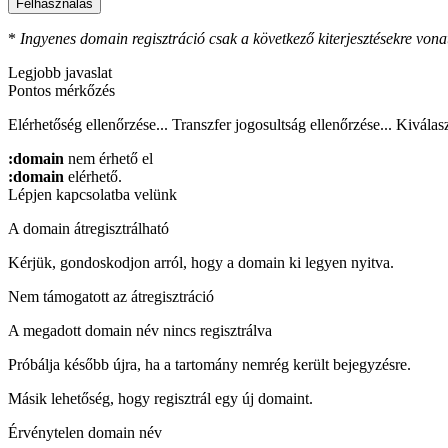
Felhasználás
*
Ingyenes domain regisztráció csak a következő kiterjesztésekre vonat
Legjobb javaslat
Pontos mérkőzés
Elérhetőség ellenőrzése...
Transzfer jogosultság ellenőrzése...
Kiválasz
:domain
nem érhető el
:domain
elérhető.
Lépjen kapcsolatba velünk
A domain átregisztrálható
Kérjük, gondoskodjon arról, hogy a domain ki legyen nyitva.
Nem támogatott az átregisztráció
A megadott domain név nincs regisztrálva
Próbálja később újra, ha a tartomány nemrég került bejegyzésre.
Másik lehetőség, hogy regisztrál egy új domaint.
Érvénytelen domain név