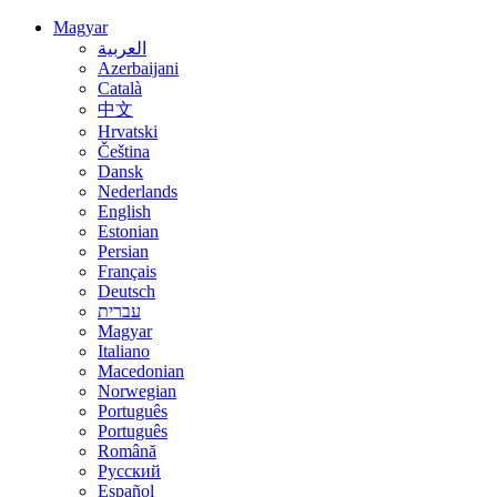
Magyar
العربية
Azerbaijani
Català
中文
Hrvatski
Čeština
Dansk
Nederlands
English
Estonian
Persian
Français
Deutsch
עברית
Magyar
Italiano
Macedonian
Norwegian
Português
Português
Română
Русский
Español