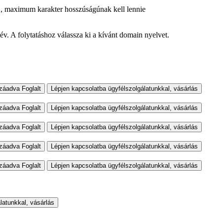
m
, maximum
karakter hosszúságúnak kell lennie
v. A folytatáshoz válassza ki a kívánt domain nyelvet.
záadva
Foglalt
Lépjen kapcsolatba ügyfélszolgálatunkkal, vásárlás
záadva
Foglalt
Lépjen kapcsolatba ügyfélszolgálatunkkal, vásárlás
záadva
Foglalt
Lépjen kapcsolatba ügyfélszolgálatunkkal, vásárlás
záadva
Foglalt
Lépjen kapcsolatba ügyfélszolgálatunkkal, vásárlás
záadva
Foglalt
Lépjen kapcsolatba ügyfélszolgálatunkkal, vásárlás
latunkkal, vásárlás