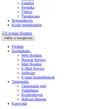
Español
Svenska
Türkçe
Українська
Bejelentkezés
Kosár megtekintése
Váltás a navigációra
Főoldal
Szolgáltatás
Web Hosting
Backup Service
Mail Hosting
E-Mail Service
Software
E-mail Szolgáltatások
Támogatás
Támogatási jegy
Tudásbázis
Közlemények
Hálózat állapota
Kapcsolat