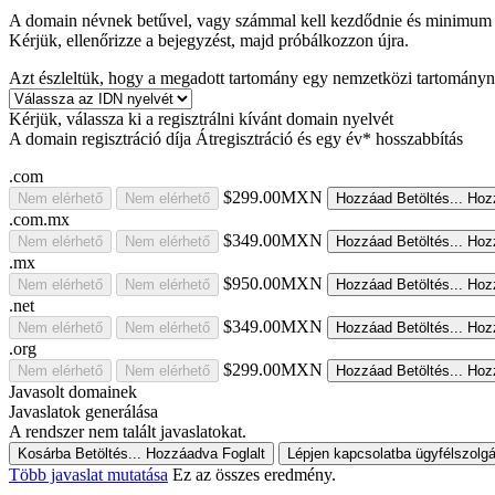
A domain névnek betűvel, vagy számmal kell kezdődnie
és minimu
Kérjük, ellenőrizze a bejegyzést, majd próbálkozzon újra.
Azt észleltük, hogy a megadott tartomány egy nemzetközi tartományné
Kérjük, válassza ki a regisztrálni kívánt domain nyelvét
A domain regisztráció díja
Átregisztráció és egy év* hosszabbítás
.com
$299.00MXN
Nem elérhető
Nem elérhető
Hozzáad
Betöltés...
Hoz
.com.mx
$349.00MXN
Nem elérhető
Nem elérhető
Hozzáad
Betöltés...
Hoz
.mx
$950.00MXN
Nem elérhető
Nem elérhető
Hozzáad
Betöltés...
Hoz
.net
$349.00MXN
Nem elérhető
Nem elérhető
Hozzáad
Betöltés...
Hoz
.org
$299.00MXN
Nem elérhető
Nem elérhető
Hozzáad
Betöltés...
Hoz
Javasolt domainek
Javaslatok generálása
A rendszer nem talált javaslatokat.
Kosárba
Betöltés...
Hozzáadva
Foglalt
Lépjen kapcsolatba ügyfélszolgá
Több javaslat mutatása
Ez az összes eredmény.