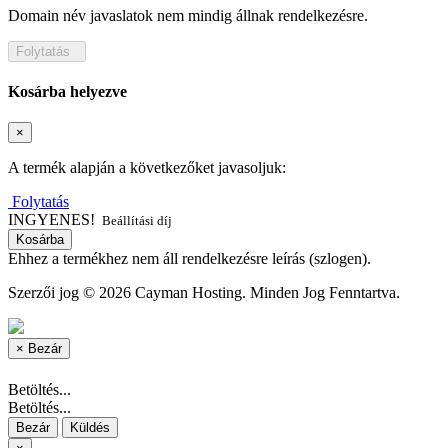
Domain név javaslatok nem mindig állnak rendelkezésre.
Folytatás
Kosárba helyezve
×
A termék alapján a következőket javasoljuk:
Folytatás
INGYENES!
Beállítási díj
Kosárba
Ehhez a termékhez nem áll rendelkezésre leírás (szlogen).
Szerzői jog © 2026 Cayman Hosting. Minden Jog Fenntartva.
×
Bezár
Betöltés...
Betöltés...
Bezár
Küldés