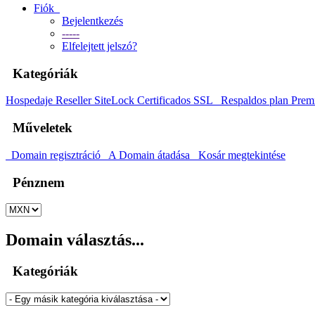
Fiók
Bejelentkezés
-----
Elfelejtett jelszó?
Kategóriák
Hospedaje
Reseller
SiteLock
Certificados SSL
Respaldos plan Prem
Műveletek
Domain regisztráció
A Domain átadása
Kosár megtekintése
Pénznem
Domain választás...
Kategóriák