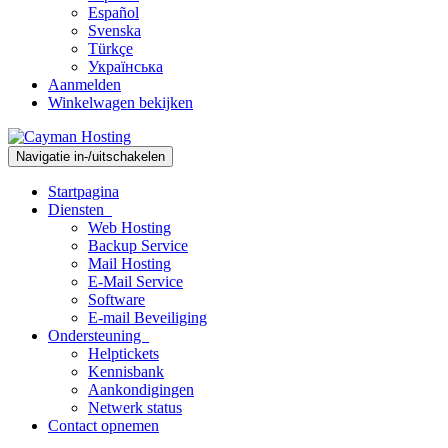
Español
Svenska
Türkçe
Українська
Aanmelden
Winkelwagen bekijken
Navigatie in-/uitschakelen
Startpagina
Diensten
Web Hosting
Backup Service
Mail Hosting
E-Mail Service
Software
E-mail Beveiliging
Ondersteuning
Helptickets
Kennisbank
Aankondigingen
Netwerk status
Contact opnemen