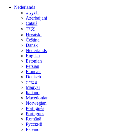
Nederlands
العربية
Azerbaijani
Català
中文
Hrvatski
Čeština
Dansk
Nederlands
English
Estonian
Persian
Français
Deutsch
עברית
Magyar
Italiano
Macedonian
Norwegian
Português
Português
Română
Русский
Español