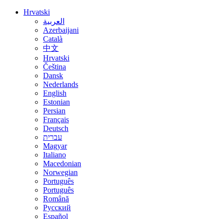
Hrvatski
العربية
Azerbaijani
Català
中文
Hrvatski
Čeština
Dansk
Nederlands
English
Estonian
Persian
Français
Deutsch
עברית
Magyar
Italiano
Macedonian
Norwegian
Português
Português
Română
Русский
Español