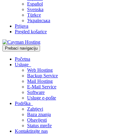
Español
Svenska
Türkçe
Українська
Prijava
Pregled košarice
Prebaci navigaciju
Početna
Usluge
Web Hosting
Backup Service
Mail Hosting
E-Mail Service
Software
Usluge e-pošte
Podrška
Zahtjevi
Baza znanja
Obavijesti
Status mreže
Kontaktirajte nas