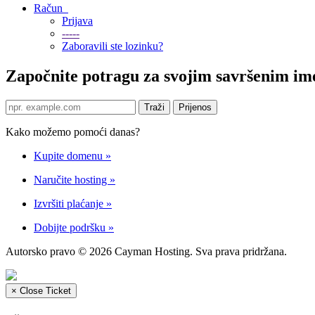
Račun
Prijava
-----
Zaboravili ste lozinku?
Započnite potragu za svojim savršenim i
Kako možemo pomoći danas?
Kupite domenu
»
Naručite hosting
»
Izvršiti plaćanje
»
Dobijte podršku
»
Autorsko pravo © 2026 Cayman Hosting. Sva prava pridržana.
×
Close Ticket