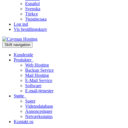
Español
Svenska
Türkçe
Українська
Log ind
Vis bestillingskurv
Skift navigation
Kundeside
Produkter
Web Hosting
Backup Service
Mail Hosting
E-Mail Service
Software
E-mail-tjenester
Støtte
Sager
Vidensdatabase
Annonceringer
Netværksstatus
Kontakt os