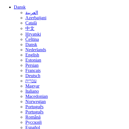
Dansk
العربية
Azerbaijani
Català
中文
Hrvatski
Čeština
Dansk
Nederlands
English
Estonian
Persian
Français
Deutsch
עברית
Magyar
Italiano
Macedonian
Norwegian
Português
Português
Română
Русский
Español