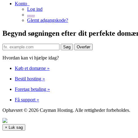
Konto
Log ind
-----
Glemt adgangskode?
Begynd søgningen efter dit perfekte domæ
Hvordan kan vi hjælpe idag?
Køb et domæne
»
Bestil hosting
»
Foretag betaling
»
Få support
»
Ophavsret © 2026 Cayman Hosting. Alle rettigheder forbeholdes.
×
Luk sag