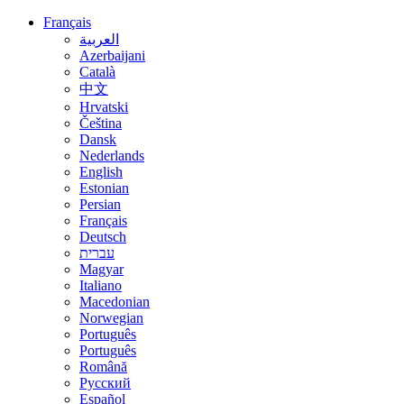
Français
العربية
Azerbaijani
Català
中文
Hrvatski
Čeština
Dansk
Nederlands
English
Estonian
Persian
Français
Deutsch
עברית
Magyar
Italiano
Macedonian
Norwegian
Português
Português
Română
Русский
Español