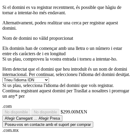
Si el domini es va registrar recentment, és possible que hàgiu de
tornar a intentar-ho més endavant.
Alternativament, podeu realitzar una cerca per registrar aquest
domini.
Nom de domini no vàlid proporcionat
Els dominis han de començar amb una lletra o un número
i estar
entre els caràcters de
i
en longitud
Si us plau, comproveu la vostra entrada i torneu a intentar-ho.
Hem detectat que el domini que heu introduït és un nom de domini
internacional. Per continuar, seleccioneu l'idioma del domini desitjat.
Si us plau, selecciona l'idioma del domini que vols registrar.
Continua registrant aquest domini per
Trasllat a nosaltres i prorrogar
un any* per
.com
$299.00MXN
No disponible
No disponible
Afegir
Carregant ...
Afegir
Presa
Poseu-vos en contacte amb el suport per comprar
.com.mx