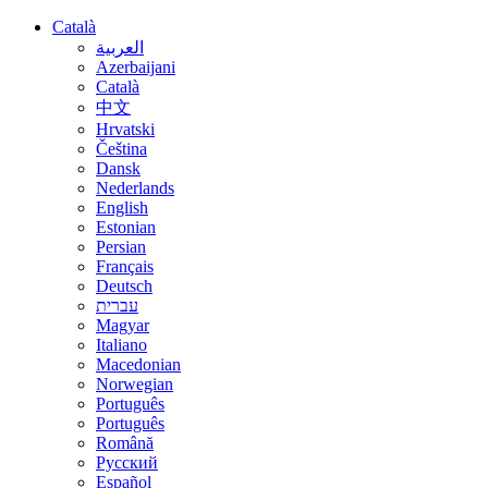
Català
العربية
Azerbaijani
Català
中文
Hrvatski
Čeština
Dansk
Nederlands
English
Estonian
Persian
Français
Deutsch
עברית
Magyar
Italiano
Macedonian
Norwegian
Português
Português
Română
Русский
Español