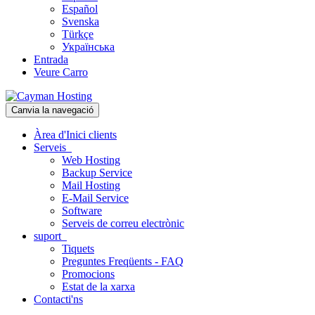
Español
Svenska
Türkçe
Українська
Entrada
Veure Carro
Canvia la navegació
Àrea d'Inici clients
Serveis
Web Hosting
Backup Service
Mail Hosting
E-Mail Service
Software
Serveis de correu electrònic
suport
Tiquets
Preguntes Freqüents - FAQ
Promocions
Estat de la xarxa
Contacti'ns