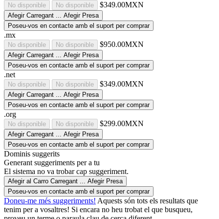
$349.00MXN
No disponible
No disponible
Afegir
Carregant ...
Afegir
Presa
Poseu-vos en contacte amb el suport per comprar
.mx
$950.00MXN
No disponible
No disponible
Afegir
Carregant ...
Afegir
Presa
Poseu-vos en contacte amb el suport per comprar
.net
$349.00MXN
No disponible
No disponible
Afegir
Carregant ...
Afegir
Presa
Poseu-vos en contacte amb el suport per comprar
.org
$299.00MXN
No disponible
No disponible
Afegir
Carregant ...
Afegir
Presa
Poseu-vos en contacte amb el suport per comprar
Dominis suggerits
Generant suggeriments per a tu
El sistema no va trobar cap suggeriment.
Afegir al Carro
Carregant ...
Afegir
Presa
Poseu-vos en contacte amb el suport per comprar
Doneu-me més suggeriments!
Aquests són tots els resultats que
tenim per a vosaltres! Si encara no heu trobat el que busqueu,
proveu un terme o paraula clau de cerca diferent.