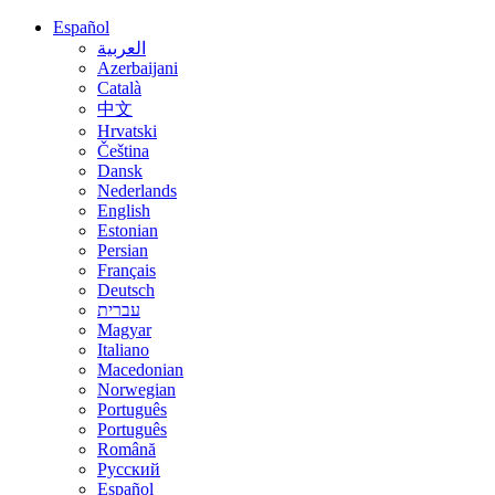
Español
العربية
Azerbaijani
Català
中文
Hrvatski
Čeština
Dansk
Nederlands
English
Estonian
Persian
Français
Deutsch
עברית
Magyar
Italiano
Macedonian
Norwegian
Português
Português
Română
Русский
Español