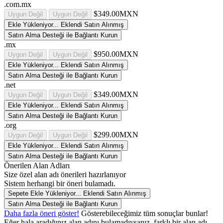
.com.mx
$349.00MXN
Uygun Değil
Uygun Değil
Ekle
Yükleniyor...
Eklendi
Satın Alınmış
Satın Alma Desteği ile Bağlantı Kurun
.mx
$950.00MXN
Uygun Değil
Uygun Değil
Ekle
Yükleniyor...
Eklendi
Satın Alınmış
Satın Alma Desteği ile Bağlantı Kurun
.net
$349.00MXN
Uygun Değil
Uygun Değil
Ekle
Yükleniyor...
Eklendi
Satın Alınmış
Satın Alma Desteği ile Bağlantı Kurun
.org
$299.00MXN
Uygun Değil
Uygun Değil
Ekle
Yükleniyor...
Eklendi
Satın Alınmış
Satın Alma Desteği ile Bağlantı Kurun
Önerilen Alan Adları
Size özel alan adı önerileri hazırlanıyor
Sistem herhangi bir öneri bulamadı.
Sepete Ekle
Yükleniyor...
Eklendi
Satın Alınmış
Satın Alma Desteği ile Bağlantı Kurun
Daha fazla öneri göster!
Gösterebileceğimiz tüm sonuçlar bunlar!
Eğer hala aradığınız alan adını bulamadıysanız, farklı bir alan adı