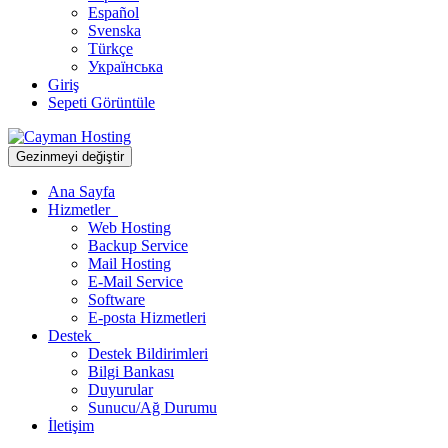
Español
Svenska
Türkçe
Українська
Giriş
Sepeti Görüntüle
Gezinmeyi değiştir
Ana Sayfa
Hizmetler
Web Hosting
Backup Service
Mail Hosting
E-Mail Service
Software
E-posta Hizmetleri
Destek
Destek Bildirimleri
Bilgi Bankası
Duyurular
Sunucu/Ağ Durumu
İletişim