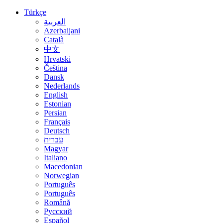
Türkçe
العربية
Azerbaijani
Català
中文
Hrvatski
Čeština
Dansk
Nederlands
English
Estonian
Persian
Français
Deutsch
עברית
Magyar
Italiano
Macedonian
Norwegian
Português
Português
Română
Русский
Español