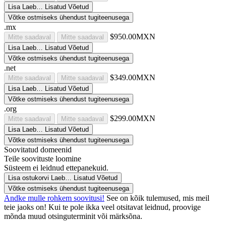
Lisa
Laeb…
Lisatud
Võetud
Võtke ostmiseks ühendust tugiteenusega
.mx
$950.00MXN
Mitte saadaval
Mitte saadaval
Lisa
Laeb…
Lisatud
Võetud
Võtke ostmiseks ühendust tugiteenusega
.net
$349.00MXN
Mitte saadaval
Mitte saadaval
Lisa
Laeb…
Lisatud
Võetud
Võtke ostmiseks ühendust tugiteenusega
.org
$299.00MXN
Mitte saadaval
Mitte saadaval
Lisa
Laeb…
Lisatud
Võetud
Võtke ostmiseks ühendust tugiteenusega
Soovitatud domeenid
Teile soovituste loomine
Süsteem ei leidnud ettepanekuid.
Lisa ostukorvi
Laeb…
Lisatud
Võetud
Võtke ostmiseks ühendust tugiteenusega
Andke mulle rohkem soovitusi!
See on kõik tulemused, mis meil
teie jaoks on! Kui te pole ikka veel otsitavat leidnud, proovige
mõnda muud otsinguterminit või märksõna.