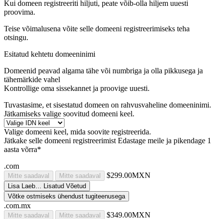
Kui domeen registreeriti hiljuti, peate võib-olla hiljem uuesti
proovima.
Teise võimalusena võite selle domeeni registreerimiseks teha
otsingu.
Esitatud kehtetu domeeninimi
Domeenid peavad algama tähe või numbriga
ja olla pikkusega
ja
tähemärkide vahel
Kontrollige oma sissekannet ja proovige uuesti.
Tuvastasime, et sisestatud domeen on rahvusvaheline domeeninimi.
Jätkamiseks valige soovitud domeeni keel.
Valige domeeni keel, mida soovite registreerida.
Jätkake selle domeeni registreerimist
Edastage meile ja pikendage 1
aasta võrra*
.com
$299.00MXN
Mitte saadaval
Mitte saadaval
Lisa
Laeb…
Lisatud
Võetud
Võtke ostmiseks ühendust tugiteenusega
.com.mx
$349.00MXN
Mitte saadaval
Mitte saadaval