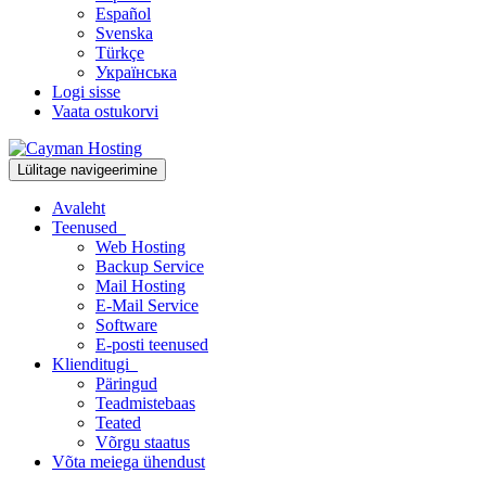
Español
Svenska
Türkçe
Українська
Logi sisse
Vaata ostukorvi
Lülitage navigeerimine
Avaleht
Teenused
Web Hosting
Backup Service
Mail Hosting
E-Mail Service
Software
E-posti teenused
Klienditugi
Päringud
Teadmistebaas
Teated
Võrgu staatus
Võta meiega ühendust