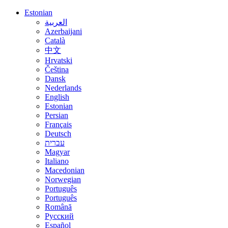
Estonian
العربية
Azerbaijani
Català
中文
Hrvatski
Čeština
Dansk
Nederlands
English
Estonian
Persian
Français
Deutsch
עברית
Magyar
Italiano
Macedonian
Norwegian
Português
Português
Română
Русский
Español