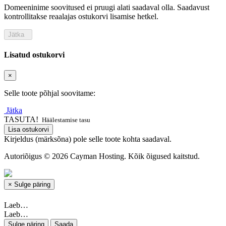
Domeeninime soovitused ei pruugi alati saadaval olla. Saadavust
kontrollitakse reaalajas ostukorvi lisamise hetkel.
Jätka
Lisatud ostukorvi
×
Selle toote põhjal soovitame:
Jätka
TASUTA!
Häälestamise tasu
Lisa ostukorvi
Kirjeldus (märksõna) pole selle toote kohta saadaval.
Autoriõigus © 2026 Cayman Hosting. Kõik õigused kaitstud.
×
Sulge päring
Laeb…
Laeb…
Sulge päring
Saada