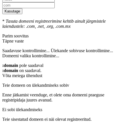
Kasutage
*
Tasuta domeeni registreerimine kehtib ainult järgmistele
laiendustele: .com, .net, .org, .com.mx
Parim soovitus
Täpne vaste
Saadavuse kontrollimine...
Ülekande sobivuse kontrollimine...
Domeeni valiku kontrollimine...
:domain
pole saadaval
:domain
on saadaval.
Võta meiega ühendust
Teie domeen on ülekandmiseks sobiv
Enne jätkamist veenduge, et olete oma domeeni praeguse
registripidaja juures avanud.
Ei sobi ülekandmiseks
Teie sisestatud domeen ei näi olevat registreeritud.