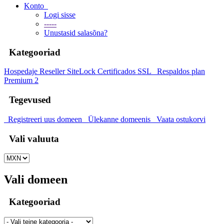
Konto
Logi sisse
-----
Unustasid salasõna?
Kategooriad
Hospedaje
Reseller
SiteLock
Certificados SSL
Respaldos plan
Premium 2
Tegevused
Registreeri uus domeen
Ülekanne domeenis
Vaata ostukorvi
Vali valuuta
Vali domeen
Kategooriad