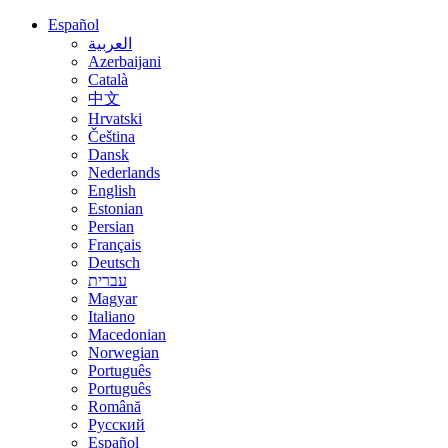
Español
العربية
Azerbaijani
Català
中文
Hrvatski
Čeština
Dansk
Nederlands
English
Estonian
Persian
Français
Deutsch
עברית
Magyar
Italiano
Macedonian
Norwegian
Português
Português
Română
Русский
Español