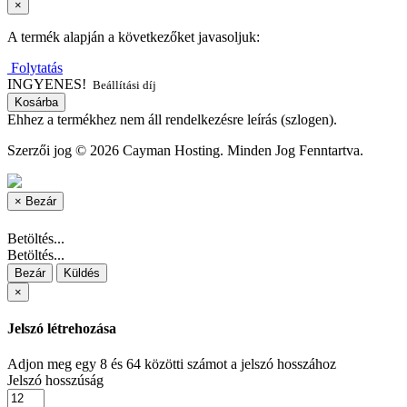
×
A termék alapján a következőket javasoljuk:
Folytatás
INGYENES!
Beállítási díj
Kosárba
Ehhez a termékhez nem áll rendelkezésre leírás (szlogen).
Szerzői jog © 2026 Cayman Hosting. Minden Jog Fenntartva.
×
Bezár
Betöltés...
Betöltés...
Bezár
Küldés
×
Jelszó létrehozása
Adjon meg egy 8 és 64 közötti számot a jelszó hosszához
Jelszó hosszúság