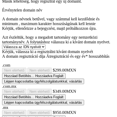
Másik lehetőség, hogy regisztrál egy új domaint.
Érvénytelen domain név
A domain névnek betűvel, vagy számmal kell kezdődnie
és
minimum
, maximum
karakter hosszúságúnak kell lennie
Kérjük, ellenőrizze a bejegyzést, majd próbálkozzon újra.
Azt észleltük, hogy a megadott tartomány egy nemzetközi
tartománynév. A folytatáshoz válassza ki a kívánt domain nyelvet.
Kérjük, válassza ki a regisztrálni kívánt domain nyelvét
A domain regisztráció díja
Átregisztráció és egy év* hosszabbítás
.com
$299.00MXN
Nem elérhető
Nem elérhető
Hozzáad
Betöltés...
Hozzáadva
Foglalt
Lépjen kapcsolatba ügyfélszolgálatunkkal, vásárlás
.com.mx
$349.00MXN
Nem elérhető
Nem elérhető
Hozzáad
Betöltés...
Hozzáadva
Foglalt
Lépjen kapcsolatba ügyfélszolgálatunkkal, vásárlás
.mx
$950.00MXN
Nem elérhető
Nem elérhető