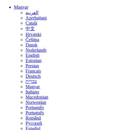
Magyar
العربية
Azerbaijani
Català
中文
Hrvatski
Čeština
Dansk
Nederlands
English
Estonian
Persian
Français
Deutsch
עברית
Magyar
Italiano
Macedonian
Norwegian
Português
Português
Română
Русский
Español