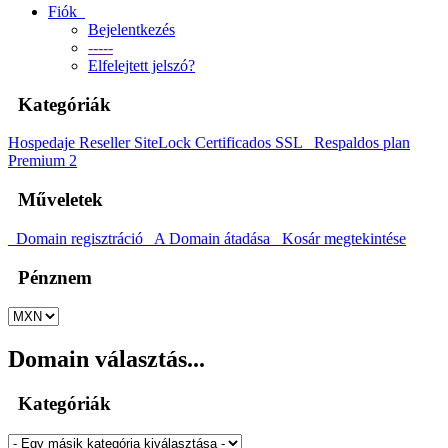
Fiók
Bejelentkezés
-----
Elfelejtett jelszó?
Kategóriák
Hospedaje
Reseller
SiteLock
Certificados SSL
Respaldos plan
Premium 2
Műveletek
Domain regisztráció
A Domain átadása
Kosár megtekintése
Pénznem
Domain választás...
Kategóriák