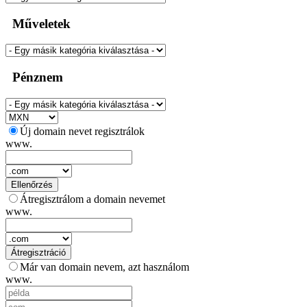
Műveletek
Pénznem
Új domain nevet regisztrálok
www.
Ellenőrzés
Átregisztrálom a domain nevemet
www.
Átregisztráció
Már van domain nevem, azt használom
www.