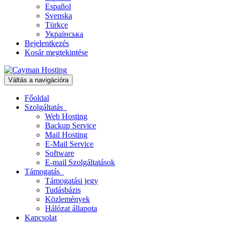
Español
Svenska
Türkçe
Українська
Bejelentkezés
Kosár megtekintése
Váltás a navigációra
Főoldal
Szolgáltatás
Web Hosting
Backup Service
Mail Hosting
E-Mail Service
Software
E-mail Szolgáltatások
Támogatás
Támogatási jegy
Tudásbázis
Közlemények
Hálózat állapota
Kapcsolat