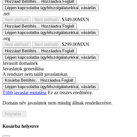
Hozzáad
Betöltés...
Hozzáadva
Foglalt
Lépjen kapcsolatba ügyfélszolgálatunkkal, vásárlás
.net
$349.00MXN
Nem elérhető
Nem elérhető
Hozzáad
Betöltés...
Hozzáadva
Foglalt
Lépjen kapcsolatba ügyfélszolgálatunkkal, vásárlás
.org
$299.00MXN
Nem elérhető
Nem elérhető
Hozzáad
Betöltés...
Hozzáadva
Foglalt
Lépjen kapcsolatba ügyfélszolgálatunkkal, vásárlás
Javasolt domainek
Javaslatok generálása
A rendszer nem talált javaslatokat.
Kosárba
Betöltés...
Hozzáadva
Foglalt
Lépjen kapcsolatba ügyfélszolgálatunkkal, vásárlás
Több javaslat mutatása
Ez az összes eredmény.
Domain név javaslatok nem mindig állnak rendelkezésre.
Folytatás
Kosárba helyezve