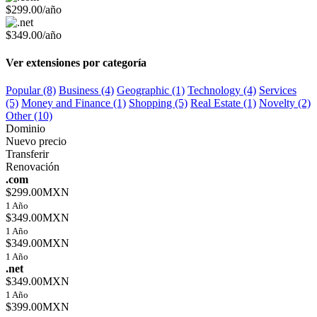
$299.00/año
$349.00/año
Ver extensiones por categoría
Popular (8)
Business (4)
Geographic (1)
Technology (4)
Services
(5)
Money and Finance (1)
Shopping (5)
Real Estate (1)
Novelty (2)
Other (10)
Dominio
Nuevo precio
Transferir
Renovación
.com
$299.00MXN
1 Año
$349.00MXN
1 Año
$349.00MXN
1 Año
.net
$349.00MXN
1 Año
$399.00MXN