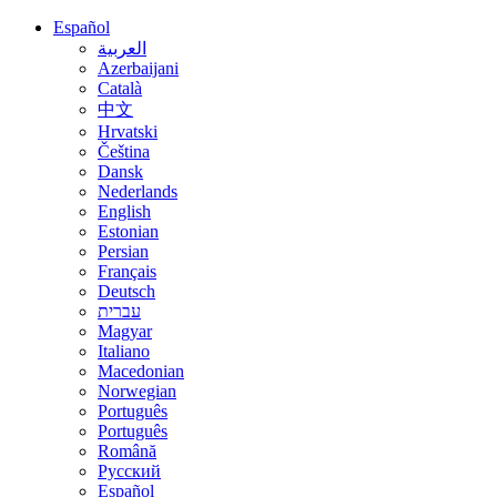
Español
العربية
Azerbaijani
Català
中文
Hrvatski
Čeština
Dansk
Nederlands
English
Estonian
Persian
Français
Deutsch
עברית
Magyar
Italiano
Macedonian
Norwegian
Português
Português
Română
Русский
Español