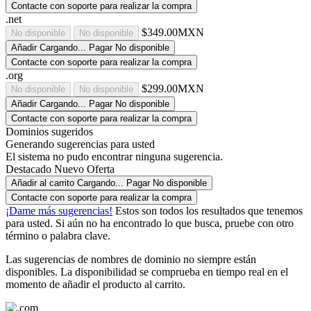
Contacte con soporte para realizar la compra
.net
$349.00MXN
No disponible
No disponible
Añadir
Cargando...
Pagar
No disponible
Contacte con soporte para realizar la compra
.org
$299.00MXN
No disponible
No disponible
Añadir
Cargando...
Pagar
No disponible
Contacte con soporte para realizar la compra
Dominios sugeridos
Generando sugerencias para usted
El sistema no pudo encontrar ninguna sugerencia.
Destacado
Nuevo
Oferta
Añadir al carrito
Cargando...
Pagar
No disponible
Contacte con soporte para realizar la compra
¡Dame más sugerencias!
Estos son todos los resultados que tenemos
para usted. Si aún no ha encontrado lo que busca, pruebe con otro
término o palabra clave.
Las sugerencias de nombres de dominio no siempre están
disponibles. La disponibilidad se comprueba en tiempo real en el
momento de añadir el producto al carrito.